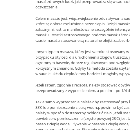
masaż zdrowych ludzi, jaki przeprowadza się w saunach
oczyszczenia.
Celem masażu jest, więc zwiększenie oddziaływania s
które są dobrze rozluźnione przez ciepło. Dzięki mas
zakaźnymi. Jest to manifestowane szczególnie intens
masażu. Resztki zastosowanego podczas masażu środk
czasie masażu stosowane są naturalne olejki; zaabsorb
Innym typem masażu, który jest szeroko stosowany w s
przypadku otyłości dla uruchomienia złogów tłuszcz
ogromnym basenie, dobrze regulowanym pod względem t
korzystnym zmianom. Gdyby ta metoda została użyta w
w saunie układu ciepło/zimny bodziec i mogłoby wpł
Jeżeli zatem, zgodnie z receptą, należy stosować oby
przeprowadzany z wyprzedzeniem, a po nim – po 1/4 do
Takie samo wyprzedzenie należałoby zastosować przy ko
38’C lub pomieszczenie z parą wodną, powinno być zas
należy w sposób dostateczny ochłodzić ciało. Jeżeli ma 
powietrze w pomieszczeniu (często powyżej 28’C) jest t
basen z ciepłą wodą. Pływanie w basenie z ciepłą wodą
zawsze poprzedzać saunę. Pływanie najpierw, potem sa