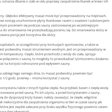
, oznacza dbanie o ciało w celu poprawy zaopatrzenia tkanek w krew i ich
auny. Głęboko efektywny masaż może być przeprowadzony na mięśniach,
ażowi zostają uruchomione płyny tkankowe, razem z osadami i substancjami
ywnym poceniem się podczas sauny zastosowanej po wcześniejszym
a do smarowania nie przeszkadzają poceniu się. Do smarowania skóry w
owana porcja jest korzystna dla skóry.
zpitalach, w szczególności przy kontuzjach sportowców, a także w
u, jest podwodny masaż strumieniem wodnym. Jest on przeprowadzany w
emperatury. Ciepło, które przechodzi z wody do ciała, sprzyja
 połączeniu z sauną, to mogłoby to przeszkadzać rytmicznemu działaniu
ywać na korzyści odnoszone pod wpływem sauny.
dwa zabiegi tego samego dnia, to masaż podwodny powinien być
 1/2 godz. przerwy – można korzystać z sauny.
rzystaniu także z innych typów ciepła. Na przykład, basen z ciepłą wodą
tosowane przed sauną. Po ich użyciu, a przed korzystaniem z sauny,
się do dyspozycji kryty basen, należy zauważyć, że ciepłe, wilgotne
ak niekorzystne dla zaopatrzenia organizmu w tlen w czasie sauny jak
, które jest zwykle zalecane przy braku wysiłku fizycznego powinno zatem
una (bez pływania)!