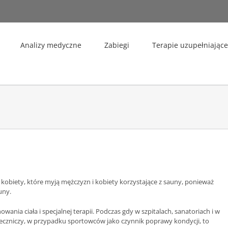
Analizy medyczne
Zabiegi
Terapie uzupełniające
 kobiety, które myją mężczyzn i kobiety korzystające z sauny, ponieważ
uny.
ania ciała i specjalnej terapii. Podczas gdy w szpitalach, sanatoriach i w
g leczniczy, w przypadku sportowców jako czynnik poprawy kondycji, to