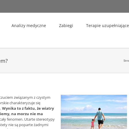
Analizy medyczne
Zabiegi
Terapie uzupełniające
em?
Str
czuciem związanym z czystym
rskie charakteryzuje się
ą.
Wynika to z faktu, że wiatry
 wiemy, na morzu nie ma
 cały fenomen. Utarte stereotypy
stety nie są poparte żadnymi