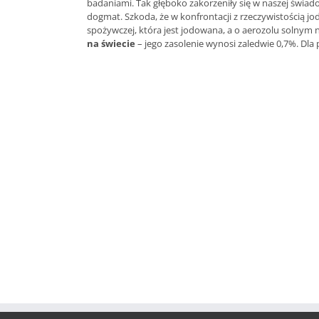
badaniami. Tak głęboko zakorzeniły się w naszej świad
dogmat. Szkoda, że w konfrontacji z rzeczywistością jo
spożywczej, która jest jodowana, a o aerozolu solny
na świecie
– jego zasolenie wynosi zaledwie 0,7%. Dl