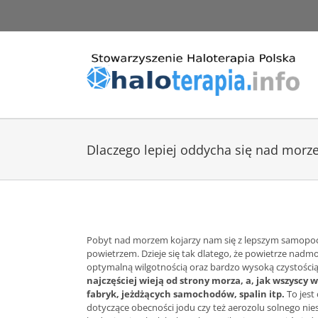
Przejdź
do
zawartości
Dlaczego lepiej oddycha się nad morz
Pobyt nad morzem kojarzy nam się z lepszym samopo
powietrzem. Dzieje się tak dlatego, że powietrze nadmo
optymalną wilgotnością oraz bardzo wysoką czystości
najczęściej wieją od strony morza, a, jak wszyscy
fabryk, jeżdżących samochodów, spalin itp.
To jest
dotyczące obecności jodu czy też aerozolu solnego nie