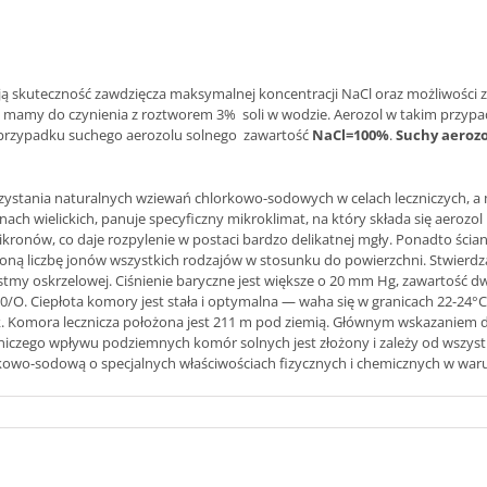
ą skuteczność zawdzięcza maksymalnej koncentracji NaCl oraz możliwości
 mamy do czynienia z roztworem 3% soli w wodzie. Aerozol w takim przypad
przypadku suchego aerozolu solnego zawartość
NaCl=100%
.
Suchy aerozo
orzystania naturalnych wziewań chlorkowo-sodowych w celach leczniczych,
inach wielickich, panuje specyficzny mikroklimat, na który składa się aerozo
ronów, co daje rozpylenie w postaci bardzo delikatnej mgły. Ponadto ściany
ną liczbę jonów wszystkich rodzajów w stosunku do powierzchni. Stwierdza 
tmy oskrzelowej. Ciśnienie baryczne jest większe o 20 mm Hg, zawartość dw
20/O. Ciepłota komory jest stała i optymalna — waha się w granicach 22-24°
 Komora lecznicza położona jest 211 m pod ziemią. Głównym wskazaniem do l
niczego wpływu podziemnych komór solnych jest złożony i zależy od wszys
lorkowo-sodową o specjalnych właściwościach fizycznych i chemicznych w w