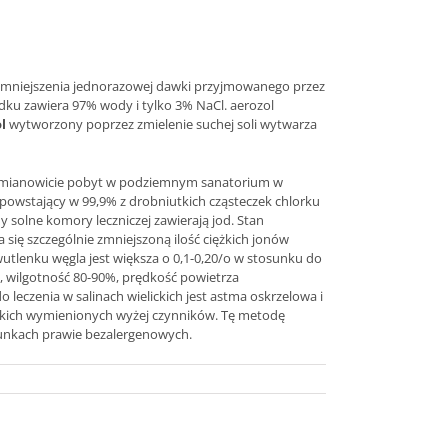
 zmniejszenia jednorazowej dawki przyjmowanego przez
ku zawiera 97% wody i tylko 3% NaCl. aerozol
l
wytworzony poprzez zmielenie suchej soli wytwarza
 a mianowicie pobyt w podziemnym sanatorium w
l powstający w 99,9% z drobniutkich cząsteczek chlorku
 solne komory leczniczej zawierają jod. Stan
się szczególnie zmniejszoną ilość ciężkich jonów
utlenku węgla jest większa o 0,1-0,20/o w stosunku do
C, wilgotność 80-90%, prędkość powietrza
eczenia w salinach wielickich jest astma oskrzelowa i
tkich wymienionych wyżej czynników. Tę metodę
arunkach prawie bezalergenowych.