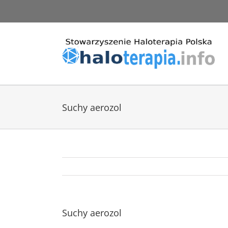
Przejdź
do
zawartości
Suchy aerozol
Suchy aerozol