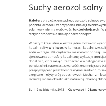
Suchy aerozol solny
Haloterapia
z użyciem suchego aerozolu solnego swoj
pacjenta aerozolu. W przypadku inhalacji solankowych
solankowy
nie ma
właściwości
bakteriobójczych
. W 
sterylne środowisko działając bakteriobójczo.
W naszym kraju istnieje jeszcze jedna możliwość wyk
kopalni soli w
Wieliczce
. W komorach kopalni, tzw. sal
sodu — z tego 50% cząsteczek ma wielkość poniżej 5 mik
zjonizowania atmosfery kopalnianej wykazuje zmniejszo
dodatnich, które mają duże znaczenie w patogenezie as
po-wierzchni, natomiast zawartość tlenu mniejsza o 0,
przepływającego przez komorę wynosi średnio 1 m/sek.
alergiczne nieżyty dróg oddechowych. Mechanizm lecz
leczniczą można określić jako naturalną inhalację ch
By
|
5 października, 2013
|
Ciekawostki
|
0 komentarzy