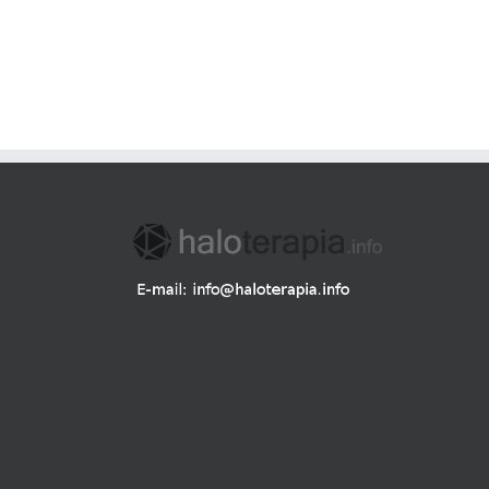
Świadomość
zdrowotna