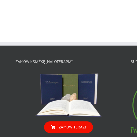
Sen
Sympozjum
to
Wieliczka
zdrowie
ZAMÓW KSIĄŻKĘ „HALOTERAPIA”
BU
ZAMÓW TERAZ!