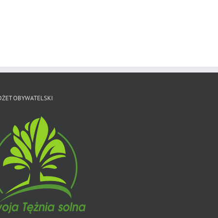
Ćwiczenia
Żywienie
fizyczne
DŻET OBYWATELSKI