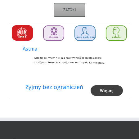
ZATOKI
astma
alergia
przeziębienia
zatoki
Astma
A
e
r
o
z
o
l
s
o
l
n
y
z
m
n
i
e
j
s
z
a
r
e
a
k
t
y
w
n
o
ś
ć
o
s
k
r
z
e
l
i
.
C
z
ę
s
t
o
z
a
s
t
ę
p
u
j
e
f
a
r
m
a
k
o
t
e
r
a
p
i
ę
,
c
z
a
s
r
e
m
i
s
j
i
d
o
1
2
m
i
e
s
i
ę
c
y
.
Żyjmy bez ograniczeń
Więcej