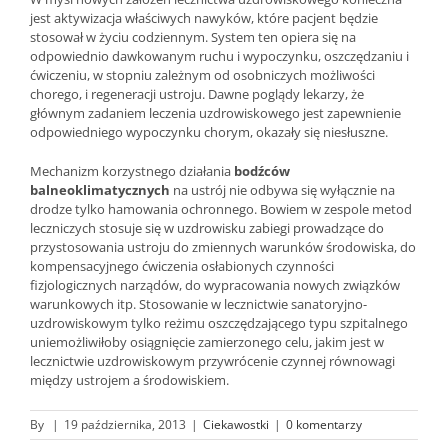
jest aktywizacja właściwych nawyków, które pacjent będzie
stosował w życiu codziennym. System ten opiera się na
odpowiednio dawkowanym ruchu i wypoczynku, oszczędzaniu i
ćwiczeniu, w stopniu zależnym od osobniczych możliwości
chorego, i regeneracji ustroju. Dawne poglądy lekarzy, że
głównym zadaniem leczenia uzdrowiskowego jest zapewnienie
odpowiedniego wypoczynku chorym, okazały się niesłuszne.
Mechanizm korzystnego działania
bodźców
balneoklimatycznych
na ustrój nie odbywa się wyłącznie na
drodze tylko hamowania ochronnego. Bowiem w zespole metod
leczniczych stosuje się w uzdrowisku zabiegi prowadzące do
przystosowania ustroju do zmiennych warunków środowiska, do
kompensacyjnego ćwiczenia osłabionych czynności
fizjologicznych narządów, do wypracowania nowych związków
warunkowych itp. Stosowanie w lecznictwie sanatoryjno-
uzdrowiskowym tylko reżimu oszczędzającego typu szpitalnego
uniemożliwiłoby osiągnięcie zamierzonego celu, jakim jest w
lecznictwie uzdrowiskowym przywrócenie czynnej równowagi
między ustrojem a środowiskiem.
By
|
19 października, 2013
|
Ciekawostki
|
0 komentarzy