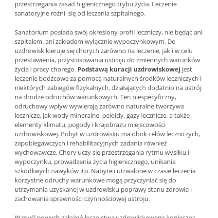
przestrzegania zasad higienicznego trybu życia. Leczenie
sanatoryjne rożni się od leczenia szpitalnego.
Sanatorium posiada swój określony profil leczniczy, nie będąc ani
szpitalem, ani zakładem wyłącznie wypoczynkowym. Do
uzdrowisk kieruje się chorych zarówno na leczenie, jak i w celu
przestawienia, przystosowania ustroju do zmiennych warunków
życia i pracy chorego.
Podstawą kuracji uzdrowiskowej
jest
leczenie bodźcowe za pomocą naturalnych środków leczniczych i
niektórych zabiegów fizykalnych, działających dodatnio na ustrój
na drodze odruchów warunkowych. Ten niespecyficzny,
odruchowy wpływ wywierają zarówno naturalne tworzywa
lecznicze, jak wody mineralne, peloidy, gazy lecznicze, a także
elementy klimatu, pogody i krajobrazu miejscowości
uzdrowiskowej. Pobyt w uzdrowisku ma obok celów leczniczych,
zapobiegawczych i rehabilitacyjnych zadania również
wychowawcze. Chory uczy się przestrzegania rytmu wysiłku i
wypoczynku, prowadzenia życia higienicznego, unikania
szkodliwych nawyków itp. Nabyte i utrwalone w czasie leczenia
korzystne odruchy warunkowe mogą przyczyniać się do
utrzymania uzyskanej w uzdrowisku poprawy stanu zdrowia i
zachowania sprawności czynnościowej ustroju.
W myśl nowych założeń lecznictwa uzdrowiskowego konieczna