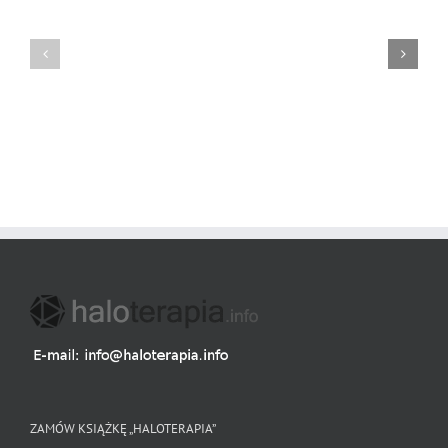
Świadomość
Sympozjum
zdrowotna
Wieliczka
ZAMÓW KSIĄŻKĘ „HALOTERAPIA”