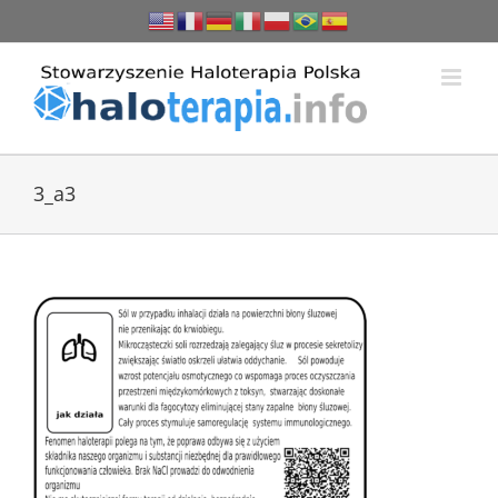
Przejdź
do
zawartości
3_a3