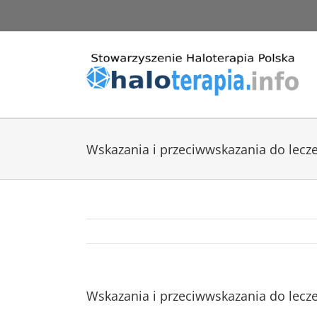
Przejdź
do
zawartości
Wskazania i przeciwwskazania do lec
Wskazania i przeciwwskazania do lec