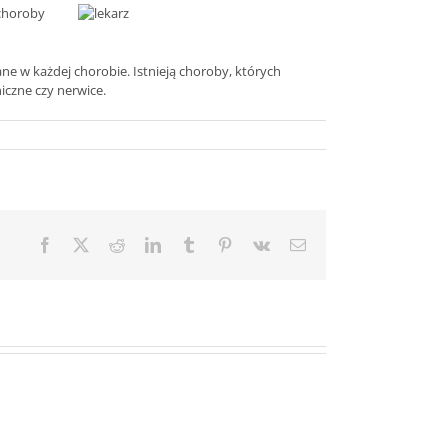
 choroby
e w każdej chorobie. Istnieją choroby, których
czne czy nerwice.
Facebook
X
Reddit
LinkedIn
Tumblr
Pinterest
Vk
Email