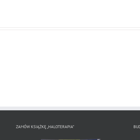
Sen
Sympozjum
to
Wieliczka
zdrowie
ZAMÓW KSIĄŻKĘ „HALOTERAPIA”
BU