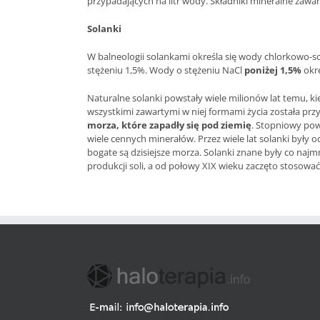
przypadających na litr wody. Składniki mineralne zaw
Solanki
W balneologii solankami określa się wody chlorkowo
stężeniu 1,5%. Wody o stężeniu NaCl
poniżej 1,5%
okre
Naturalne solanki powstały wiele milionów lat temu, k
wszystkimi zawartymi w niej formami życia została przy
morza, które zapadły się pod ziemię
. Stopniowy pow
wiele cennych minerałów. Przez wiele lat solanki były 
bogate są dzisiejsze morza. Solanki znane były co naj
produkcji soli, a od połowy XIX wieku zaczęto stosowa