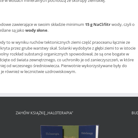
arte w wodach mineralnych pochodzą ze skorupy ziemskiej.
-sodowe zawierające w swoim składzie minimum
15 g NaCl/litr
wody, czyli o
ślane są jako
wody słone
.
iedy to w wyniku ruchów tektonicznych ziemi część praoceanu łącznie ze
kryta przez grube warstwy skał. Solanki wydobyte z głębi ziemi to w istocie
olny rozkład substancji organicznych spowodował, że są one bogate w
odcięte od świata zewnętrznego, co uchroniło je od zanieczyszczeń, w które
mniej od wczesnego średniowiecza. Pierwotnie wykorzystywane były do
ć je również w lecznictwie uzdrowiskowym.
ZAMÓW KSIĄŻKĘ „HALOTERAPIA”
BU