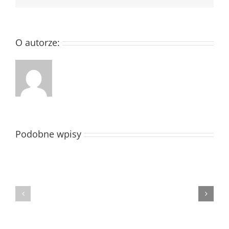
O autorze:
Podobne wpisy
Świadomość
Sympozjum
zdrowotna
Wieliczka