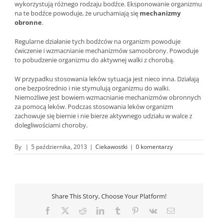
wykorzystują różnego rodzaju bodźce. Eksponowanie organizmu
na te bodźce powoduje, że uruchamiają się
mechanizmy
obronne
.
Regularne działanie tych bodźców na organizm powoduje
ćwiczenie i wzmacnianie mechanizmów samoobrony. Powoduje
to pobudzenie organizmu do aktywnej walki z chorobą.
W przypadku stosowania leków sytuacja jest nieco inna. Działają
one bezpośrednio i nie stymulują organizmu do walki.
Niemożliwe jest bowiem wzmacnianie mechanizmów obronnych
za pomocą leków. Podczas stosowania leków organizm
zachowuje się biernie i nie bierze aktywnego udziału w walce z
dolegliwościami choroby.
By
|
5 października, 2013
|
Ciekawostki
|
0 komentarzy
Share This Story, Choose Your Platform!
Facebook
X
Reddit
LinkedIn
Tumblr
Pinterest
Vk
Email