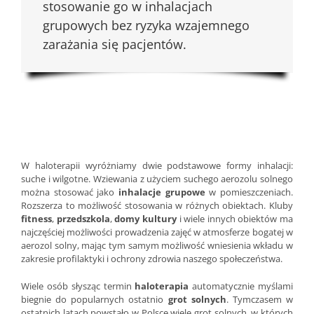
stosowanie go w inhalacjach
grupowych bez ryzyka wzajemnego
zarażania się pacjentów.
W haloterapii wyróżniamy dwie podstawowe formy inhalacji:
suche i wilgotne. Wziewania z użyciem suchego aerozolu solnego
można stosować jako
inhalacje grupowe
w pomieszczeniach.
Rozszerza to możliwość stosowania w różnych obiektach. Kluby
fitness
,
przedszkola
,
domy kultury
i wiele innych obiektów ma
najczęściej możliwości prowadzenia zajęć w atmosferze bogatej w
aerozol solny, mając tym samym możliwość wniesienia wkładu w
zakresie profilaktyki i ochrony zdrowia naszego społeczeństwa.
Wiele osób słysząc termin
haloterapia
automatycznie myślami
biegnie do popularnych ostatnio
grot solnych
. Tymczasem w
ostatnich latach powstało w Polsce wiele grot solnych, w których