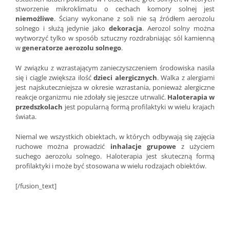
stworzenie mikroklimatu o cechach komory solnej jest
niemożliwe
. Ściany wykonane z soli nie są źródłem aerozolu
solnego i służą jedynie jako
dekoracja
. Aerozol solny można
wytworzyć tylko w sposób sztuczny rozdrabniając sól kamienną
w
generatorze aerozolu solnego
.
W związku z wzrastającym zanieczyszczeniem środowiska nasila
się i ciągle zwiększa ilość
dzieci alergicznych
. Walka z alergiami
jest najskuteczniejsza w okresie wzrastania, ponieważ alergiczne
reakcje organizmu nie zdołały się jeszcze utrwalić.
Haloterapia w
przedszkolach
jest popularną formą profilaktyki w wielu krajach
świata.
Niemal we wszystkich obiektach, w których odbywają się zajęcia
ruchowe można prowadzić
inhalacje grupowe
z użyciem
suchego aerozolu solnego. Haloterapia jest skuteczną formą
profilaktyki i może być stosowana w wielu rodzajach obiektów.
[/fusion_text]