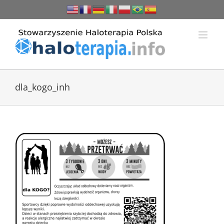
Przejdź
do
zawartości
dla_kogo_inh