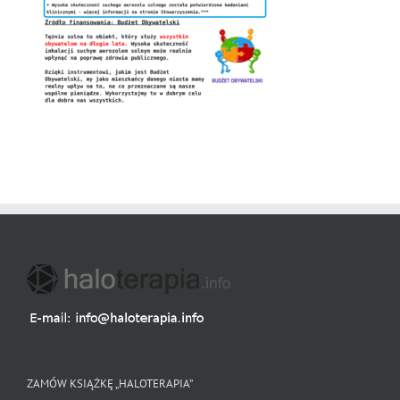
ZAMÓW KSIĄŻKĘ „HALOTERAPIA”