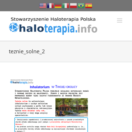
Przejdź
do
zawartości
teznie_solne_2